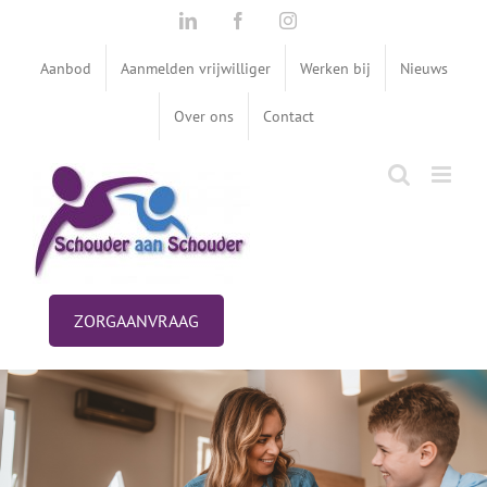
Ga
LinkedIn
Facebook
Instagram
naar
inhoud
Aanbod
Aanmelden vrijwilliger
Werken bij
Nieuws
Over ons
Contact
ZORGAANVRAAG