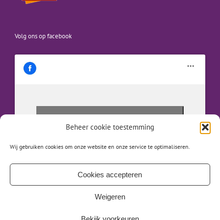
Volg ons op facebook
Klik om marketing cookies te accepteren en
Beheer cookie toestemming
deze inhoud in te schakelen
Wij gebruiken cookies om onze website en onze service te optimaliseren.
Cookies accepteren
Weigeren
Bekijk voorkeuren