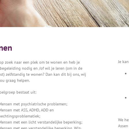
nen
Je kan
op zoek naar een plek om te wonen en heb je
 begeleiding nodig en /of wil je leren (om in de
t) zelfstandig te wonen? Dan kan dit bij ons, wij
jou graag helpen.
elgroep bestaat uit:
Mensen met psychiatrische problemen;
Mensen met ASS, ADHD, ADD en
hechtingsproblematiek;
We he
Mensen met een licht verstandelijke beperking;
Assen
Mensen met een verstandelijke beperking. Wlz-