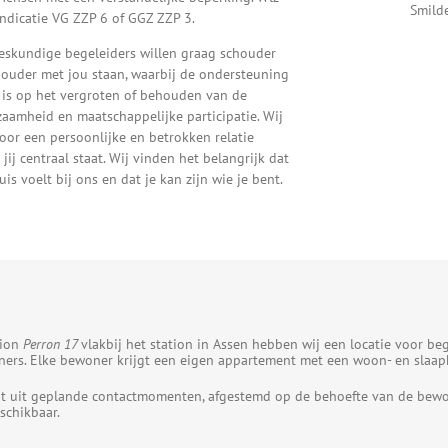
Smild
indicatie VG ZZP 6 of GGZ ZZP 3.
eskundige begeleiders willen graag schouder
ouder met jou staan, waarbij de ondersteuning
 is op het vergroten of behouden van de
zaamheid en maatschappelijke participatie. Wij
oor een persoonlijke en betrokken relatie
 jij centraal staat. Wij vinden het belangrijk dat
huis voelt bij ons en dat je kan zijn wie je bent.
sion
Perron 17
vlakbij het station in Assen hebben wij een locatie voor b
ers. Elke bewoner krijgt een eigen appartement met een woon- en slaapk
t uit geplande contactmomenten, afgestemd op de behoefte van de bewone
schikbaar.