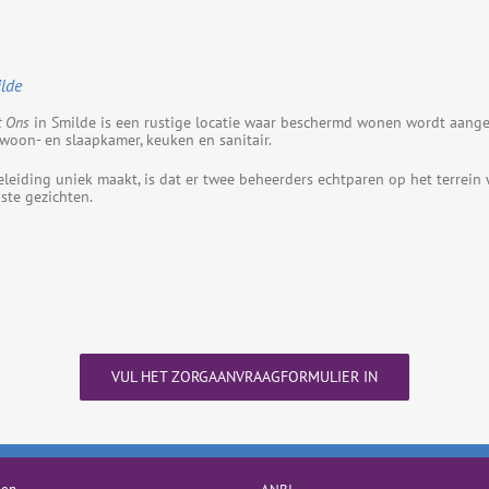
lde
 Ons
in Smilde is een rustige locatie waar beschermd wonen wordt aange
oon- en slaapkamer, keuken en sanitair.
leiding uniek maakt, is dat er twee beheerders echtparen op het terrein 
ste gezichten.
VUL HET ZORGAANVRAAGFORMULIER IN