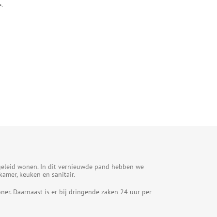
e.
egeleid wonen. In dit vernieuwde pand hebben we
amer, keuken en sanitair.
r. Daarnaast is er bij dringende zaken 24 uur per