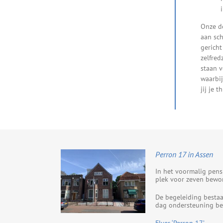
Onze d
aan sch
gericht
zelfred
staan v
waarbij
jij je t
Perron 17 in Assen
In het voormalig pen
plek voor zeven bewon
De begeleiding bestaa
dag ondersteuning be