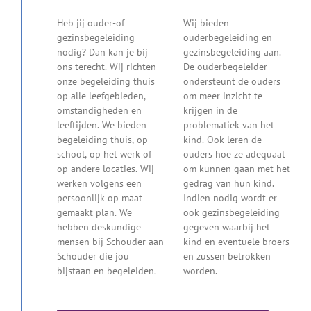
Heb jij ouder-of
Wij bieden
gezinsbegeleiding
ouderbegeleiding en
nodig? Dan kan je bij
gezinsbegeleiding aan.
ons terecht. Wij richten
De ouderbegeleider
onze begeleiding thuis
ondersteunt de ouders
op alle leefgebieden,
om meer inzicht te
omstandigheden en
krijgen in de
leeftijden. We bieden
problematiek van het
begeleiding thuis, op
kind. Ook leren de
school, op het werk of
ouders hoe ze adequaat
op andere locaties. Wij
om kunnen gaan met het
werken volgens een
gedrag van hun kind.
persoonlijk op maat
Indien nodig wordt er
gemaakt plan. We
ook gezinsbegeleiding
hebben deskundige
gegeven waarbij het
mensen bij Schouder aan
kind en eventuele broers
Schouder die jou
en zussen betrokken
bijstaan en begeleiden.
worden.