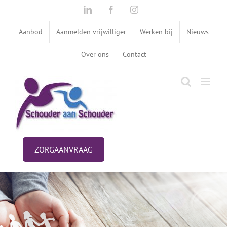
Ga
LinkedIn
Facebook
Instagram
naar
inhoud
Aanbod
Aanmelden vrijwilliger
Werken bij
Nieuws
Over ons
Contact
ZORGAANVRAAG